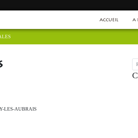
ACCUEIL
A
ALES
S
Re
C
EURY-LES-AUBRAIS