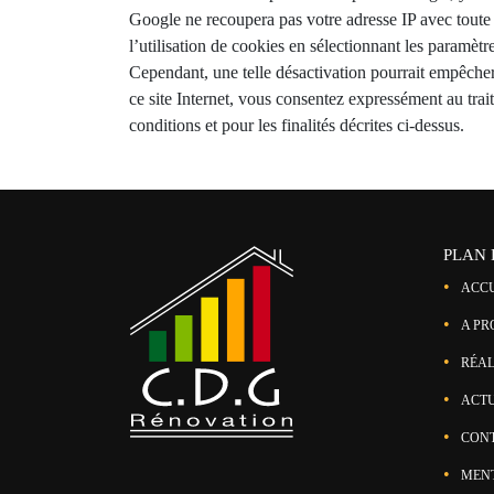
Google ne recoupera pas votre adresse IP avec tout
l’utilisation de cookies en sélectionnant les paramètr
Cependant, une telle désactivation pourrait empêcher l’
ce site Internet, vous consentez expressément au tr
conditions et pour les finalités décrites ci-dessus.
PLAN 
ACCU
A PR
RÉAL
ACTU
CON
MENT